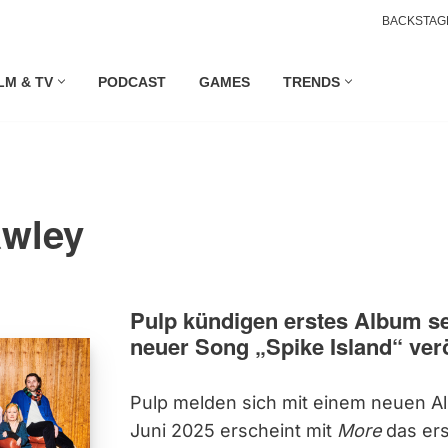
BACKSTAG
LM & TV
PODCAST
GAMES
TRENDS
awley
Pulp kündigen erstes Album se
neuer Song „Spike Island“ verö
Pulp melden sich mit einem neuen A
Juni 2025 erscheint mit
More
das ers