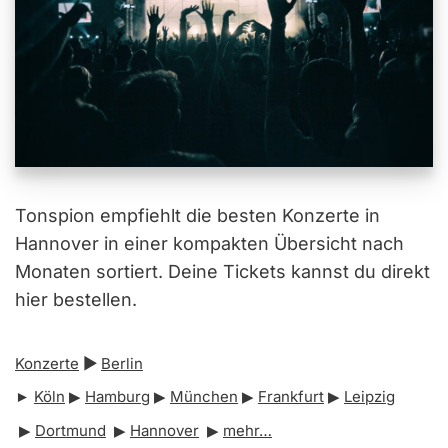
Tonspion empfiehlt die besten Konzerte in
Hannover in einer kompakten Übersicht nach
Monaten sortiert. Deine Tickets kannst du direkt
hier bestellen.
Konzerte
▶︎
Berlin
►
Köln
▶︎
Hamburg
▶︎
München
▶︎
Frankfurt
▶︎
Leipzig
▶︎
Dortmund
▶︎
Hannover
▶︎
mehr…