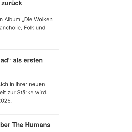
 zurück
n Album „Die Wolken
ncholie, Folk und
dad“ als ersten
sich in ihrer neuen
t zur Stärke wird.
2026.
mber The Humans