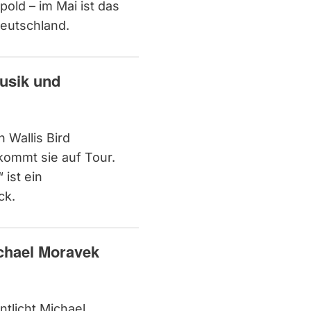
old – im Mai ist das
Deutschland.
Musik und
n Wallis Bird
kommt sie auf Tour.
ist ein
ck.
chael Moravek
tlicht Michael