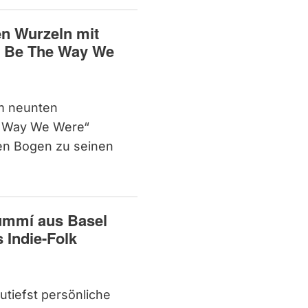
en Wurzeln mit
s Be The Way We
em neunten
e Way We Were“
en Bogen zu seinen
lummí aus Basel
 Indie-Folk
utiefst persönliche