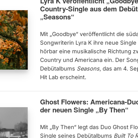
Lyra K veröffentlicht „Goodbye
Country-Single aus dem Debü
„Seasons“
Mit „Goodbye“ veröffentlicht die süd
Songwriterin Lyra K ihre neue Single
hörbar eine musikalische Richtung z
Country und Americana ein. Der Song 
Debütalbums
Seasons
, das am 4. S
Hit Lab erscheint.
Ghost Flowers: Americana-Du
der neuen Single „By Then“
Mit „By Then“ legt das Duo Ghost Fl
Single seines Debütalbums
Built To 