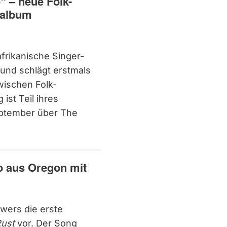
“ – neue Folk-
talbum
afrikanische Singer-
 und schlägt erstmals
wischen Folk-
ist Teil ihres
eptember über The
o aus Oregon mit
owers die erste
Rust
vor. Der Song