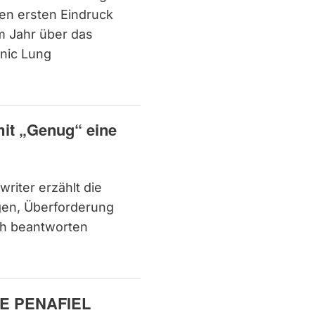
nen ersten Eindruck
m Jahr über das
nic Lung
mit „Genug“ eine
riter erzählt die
gen, Überforderung
ach beantworten
EE PENAFIEL