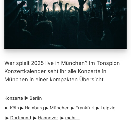
Wer spielt 2025 live in München? Im Tonspion
Konzertkalender seht ihr alle Konzerte in
München in einer kompakten Übersicht.
Konzerte
▶︎
Berlin
►
Köln
▶︎
Hamburg
▶︎
München
▶︎
Frankfurt
▶︎
Leipzig
▶︎
Dortmund
▶︎
Hannover
▶︎
mehr…