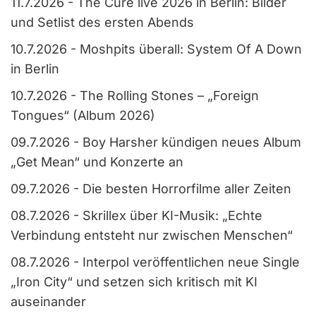
11.7.2026
-
The Cure live 2026 in Berlin: Bilder
und Setlist des ersten Abends
10.7.2026
-
Moshpits überall: System Of A Down
in Berlin
10.7.2026
-
The Rolling Stones – „Foreign
Tongues“ (Album 2026)
09.7.2026
-
Boy Harsher kündigen neues Album
„Get Mean“ und Konzerte an
09.7.2026
-
Die besten Horrorfilme aller Zeiten
08.7.2026
-
Skrillex über KI-Musik: „Echte
Verbindung entsteht nur zwischen Menschen“
08.7.2026
-
Interpol veröffentlichen neue Single
„Iron City“ und setzen sich kritisch mit KI
auseinander