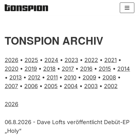
Zum
Inhalt
springen
TONSPION ARCHIV
2026
•
2025
•
2024
•
2023
•
2022
•
2021
•
2020
•
2019
•
2018
•
2017
•
2016
•
2015
•
2014
•
2013
•
2012
•
2011
•
2010
•
2009
•
2008
•
2007
•
2006
•
2005
•
2004
•
2003
•
2002
2026
06.8.2026
-
Dave Lofts veröffentlicht Debüt-EP
„Holy“