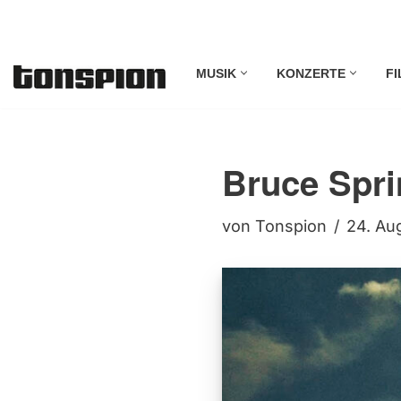
Zum
MUSIK
KONZERTE
FI
Inhalt
springen
Bruce Spri
von
Tonspion
24. Au