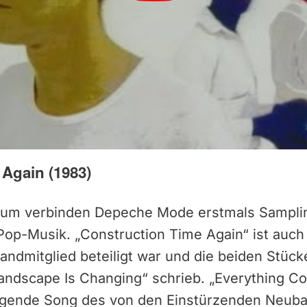
 Again (1983)
lbum verbinden Depeche Mode erstmals Sampli
op-Musik. „Construction Time Again“ ist auch d
Bandmitglied beteiligt war und die beiden Stüc
ndscape Is Changing“ schrieb. „Everything Cou
gende Song des von den Einstürzenden Neubau