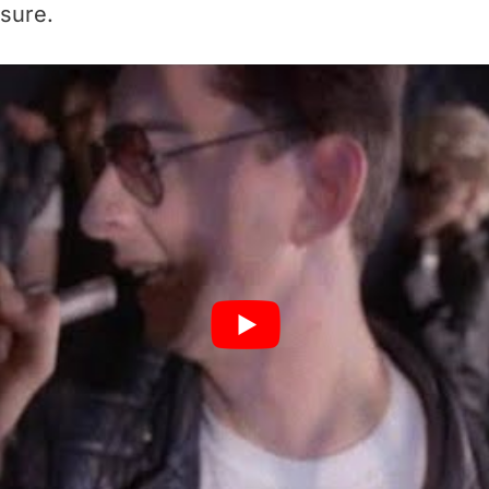
asure.