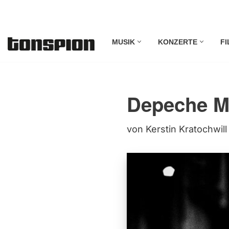
Zum
MUSIK
KONZERTE
FI
Inhalt
springen
Depeche M
von
Kerstin Kratochwill