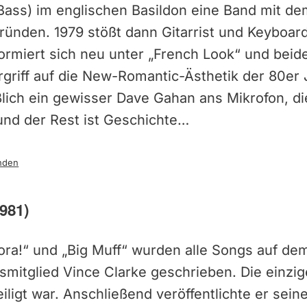
 Bass) im englischen Basildon eine Band mit 
ründen. 1979 stößt dann Gitarrist und Keyboar
rmiert sich neu unter „French Look“ und beide
Vorgriff auf die New-Romantic-Ästhetik der 80er
ießlich ein gewisser Dave Gahan ans Mikrofon, d
nd der Rest ist Geschichte…
nden
981)
 Tora!“ und „Big Muff“ wurden alle Songs auf d
mitglied Vince Clarke geschrieben. Die einzige
eiligt war. Anschließend veröffentlichte er sei