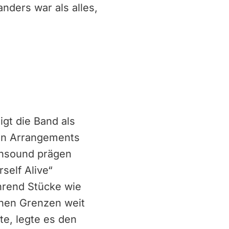
nders war als alles,
gt die Band als
xen Arrangements
ensound prägen
self Alive“
hrend Stücke wie
chen Grenzen weit
te, legte es den