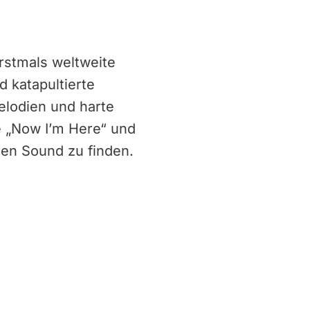
rstmals weltweite
d katapultierte
elodien und harte
e „Now I’m Here“ und
nen Sound zu finden.