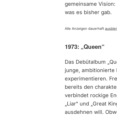
gemeinsame Vision: M
was es bisher gab.
Alle Anzeigen dauerhaft
ausble
1973: „Queen“
Das Debütalbum „Quee
junge, ambitionierte
experimentieren. Fr
bereits den charakte
verbindet rockige E
„Liar“ und „Great Ki
ausdehnen will. Obwo