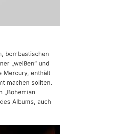
en, bombastischen
iner „weißen“ und
e Mercury, enthält
mt machen sollten.
on „Bohemian
e des Albums, auch