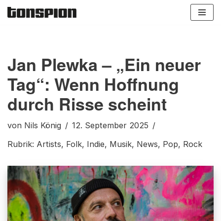
Zum
Inhalt
springen
Jan Plewka – „Ein neuer
Tag“: Wenn Hoffnung
durch Risse scheint
von
Nils König
12. September 2025
Rubrik:
Artists
,
Folk
,
Indie
,
Musik
,
News
,
Pop
,
Rock