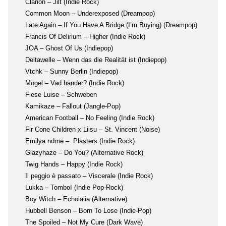
Clarion – Jilt (Indie Rock)
Common Moon – Underexposed (Dreampop)
Late Again – If You Have A Bridge (I’m Buying) (Dreampop)
Francis Of Delirium – Higher (Indie Rock)
JOA – Ghost Of Us (Indiepop)
Deltawelle – Wenn das die Realität ist (Indiepop)
Vtchk – Sunny Berlin (Indiepop)
Mögel – Vad händer? (Indie Rock)
Fiese Luise – Schweben
Kamikaze – Fallout (Jangle-Pop)
American Football – No Feeling (Indie Rock)
Fir Cone Children x Liisu – St. Vincent (Noise)
Emilya ndme – Plasters (Indie Rock)
Glazyhaze – Do You? (Alternative Rock)
Twig Hands – Happy (Indie Rock)
Il peggio è passato – Viscerale (Indie Rock)
Lukka – TomboI (Indie Pop-Rock)
Boy Witch – Echolalia (Alternative)
Hubbell Benson – Born To Lose (Indie-Pop)
The Spoiled – Not My Cure (Dark Wave)