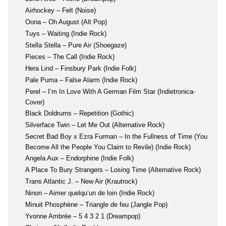
Airhockey – Felt (Noise)
Oona – Oh August (Alt Pop)
Tuys – Waiting (Indie Rock)
Stella Stella – Pure Air (Shoegaze)
Pieces – The Call (Indie Rock)
Hera Lind – Finsbury Park (Indie Folk)
Pale Puma – False Alarm (Indie Rock)
Perel – I’m In Love With A German Film Star (Indietronica-
Cover)
Black Doldrums – Repetition (Gothic)
Silverface Twin – Let Me Out (Alternative Rock)
Secret Bad Boy x Ezra Furman – In the Fullness of Time (You
Become All the People You Claim to Revile) (Indie Rock)
Angela Aux – Endorphine (Indie Folk)
A Place To Bury Strangers – Losing Time (Alternative Rock)
Trans Atlantic J. – New Air (Krautrock)
Ninon – Aimer quelqu’un de loin (Indie Rock)
Minuit Phosphène – Triangle de feu (Jangle Pop)
Yvonne Ambrée – 5 4 3 2 1 (Dreampop)