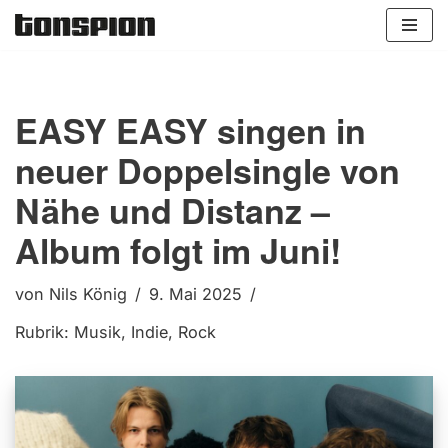
Zum
Inhalt
springen
EASY EASY singen in
neuer Doppelsingle von
Nähe und Distanz –
Album folgt im Juni!
von
Nils König
9. Mai 2025
Rubrik:
Musik
,
Indie
,
Rock