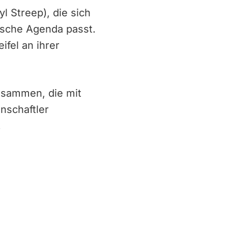
l Streep), die sich
tische Agenda passt.
fel an ihrer
usammen, die mit
nschaftler
.