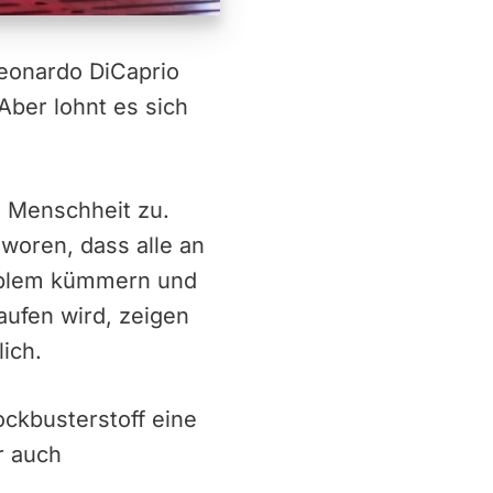
Leonardo DiCaprio
ber lohnt es sich
e Menschheit zu.
woren, dass alle an
roblem kümmern und
laufen wird, zeigen
ich.
ckbusterstoff eine
r auch