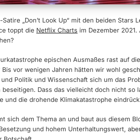
-Satire „Don’t Look Up“ mit den beiden Stars 
ce toppt die
Netflix Charts
im Dezember 2021. A
ehen?
Naturkatastrophe epischen Ausmaßes rast auf di
 Bis vor wenigen Jahren hätten wir wohl gesch
 und Politik und Wissenschaft sich um das P
 beseitigen. Dass das vielleicht doch nicht so 
e und die drohende Klimakatastrophe eindrückl
mt sich dem Thema an und baut aus diesem Blo
ar-Besetzung und hohem Unterhaltungswert, abe
 Botschaft.