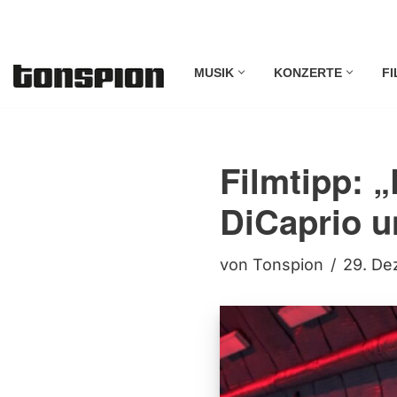
Zum
MUSIK
KONZERTE
FI
Inhalt
springen
Filmtipp: 
DiCaprio u
von
Tonspion
29. De