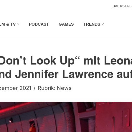
BACKSTAG
LM & TV
PODCAST
GAMES
TRENDS
„Don’t Look Up“ mit Leo
nd Jennifer Lawrence auf
zember 2021
Rubrik:
News