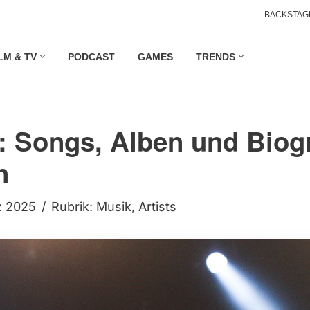
BACKSTAG
LM & TV
PODCAST
GAMES
TRENDS
: Songs, Alben und Biogr
n
z 2025
Rubrik:
Musik
,
Artists