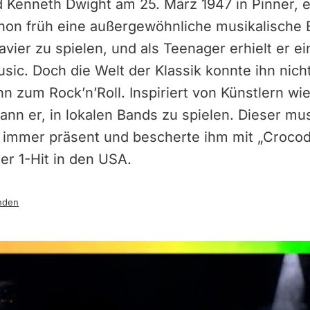
d Kenneth Dwight am 25. März 1947 in Pinner, 
chon früh eine außergewöhnliche musikalische 
vier zu spielen, und als Teenager erhielt er ei
ic. Doch die Welt der Klassik konnte ihn nicht
n zum Rock’n’Roll. Inspiriert von Künstlern wie
ann er, in lokalen Bands zu spielen. Dieser mus
k immer präsent und bescherte ihm mit „Crocod
r 1-Hit in den USA.
nden