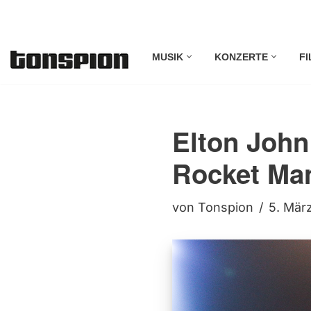
Zum
MUSIK
KONZERTE
FI
Inhalt
springen
Elton John
Rocket Ma
von
Tonspion
5. Mär