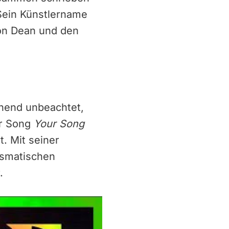
 Sein Künstlername
on Dean und den
hend unbeachtet,
r Song
Your Song
. Mit seiner
ismatischen
.