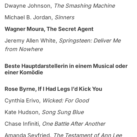
Dwayne Johnson,
The Smashing Machine
Michael B. Jordan,
Sinners
Wagner Moura, The Secret Agent
Jeremy Allen White,
Springsteen: Deliver Me
from Nowhere
Beste Hauptdarstellerin in einem Musical oder
einer Komödie
Rose Byrne, If I Had Legs I’d Kick You
Cynthia Erivo,
Wicked: For Good
Kate Hudson,
Song Sung Blue
Chase Infiniti,
One Battle After Another
Amanda Seyfried,
The Testament of Ann Lee