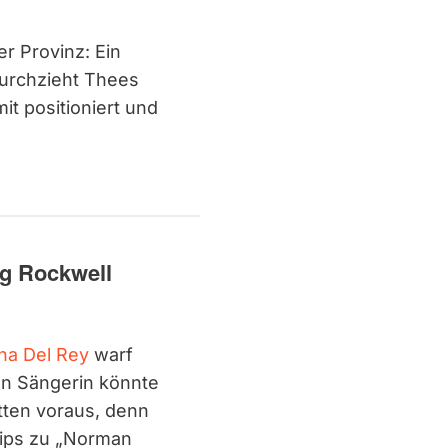
r Provinz: Ein
urchzieht Thees
t positioniert und
g Rockwell
na Del Rey
warf
en Sängerin könnte
ten voraus, denn
lips zu „Norman