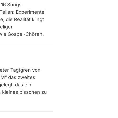
n 16 Songs
eilen: Experimentell
 die Realität klingt
eliger
 wie Gospel-Chören.
eter Tägtgren von
 M“ das zweites
elegt, das ein
 kleines bisschen zu