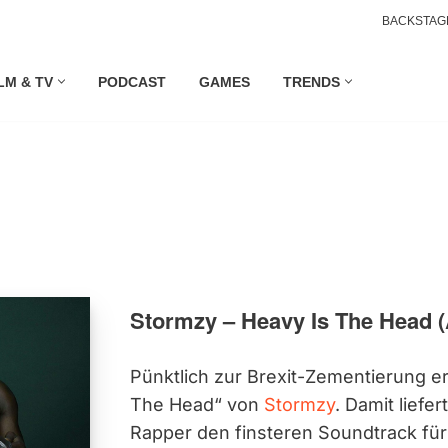
BACKSTAG
LM & TV
PODCAST
GAMES
TRENDS
Stormzy – Heavy Is The Head 
Pünktlich zur Brexit-Zementierung e
The Head“ von
Stormzy
. Damit liefer
Rapper den finsteren Soundtrack für