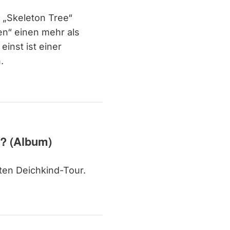
 „Skeleton Tree“
en“ einen mehr als
inst ist einer
n.
s? (Album)
en Deichkind-Tour.