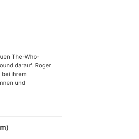
neuen The-Who-
ound darauf. Roger
 bei ihrem
mnen und
um)