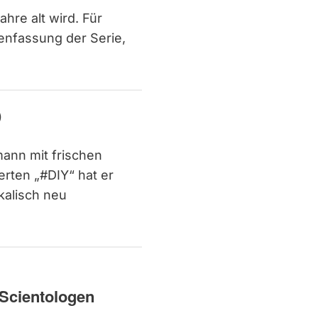
hre alt wird. Für
menfassung der Serie,
)
ann mit frischen
erten „#DIY“ hat er
kalisch neu
Scientologen