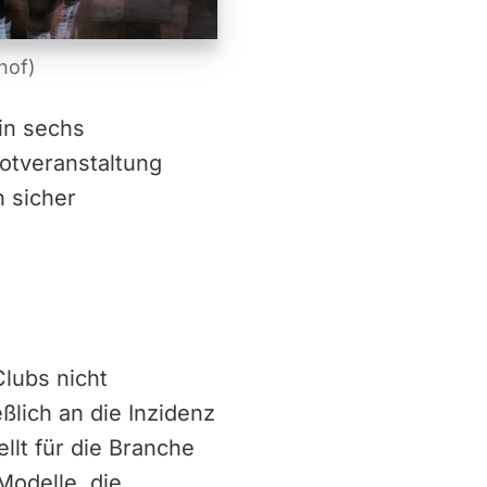
hof)
in sechs
otveranstaltung
 sicher
Clubs nicht
ßlich an die Inzidenz
llt für die Branche
Modelle, die