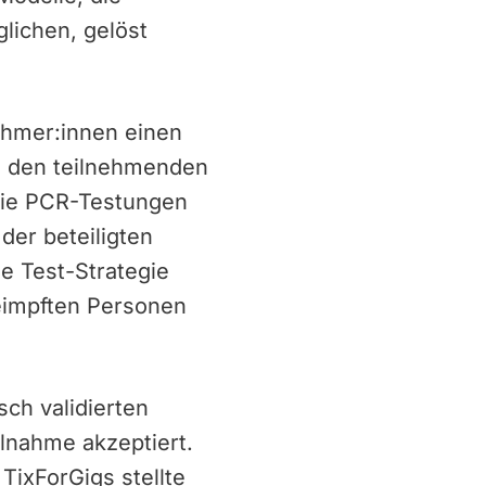
lichen, gelöst
ehmer:innen einen
n den teilnehmenden
 Die PCR-Testungen
 der beteiligten
e Test-Strategie
eimpften Personen
ch validierten
lnahme akzeptiert.
TixForGigs stellte