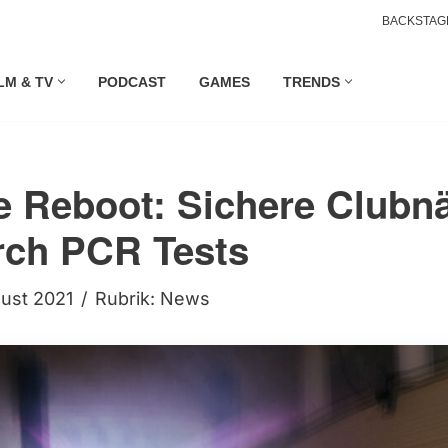
BACKSTAG
LM & TV
PODCAST
GAMES
TRENDS
e Reboot: Sichere Clubnä
rch PCR Tests
gust 2021
Rubrik:
News