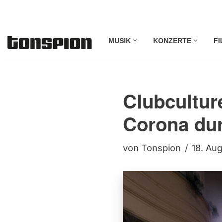
Zum
MUSIK
KONZERTE
FI
Inhalt
springen
Clubcultur
Corona du
von
Tonspion
18. Au