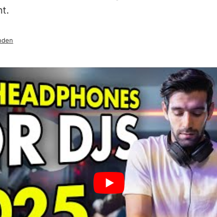
nt.
nden