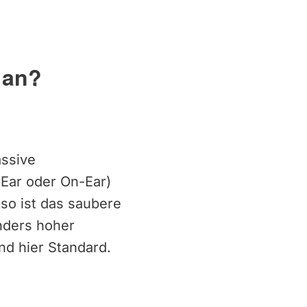
 an?
assive
Ear oder On-Ear)
so ist das saubere
nders hoher
nd hier Standard.