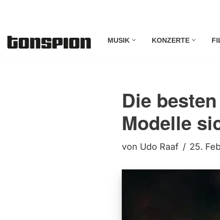
Zum
MUSIK
KONZERTE
FI
Inhalt
springen
Die besten
Modelle si
von
Udo Raaf
25. Fe