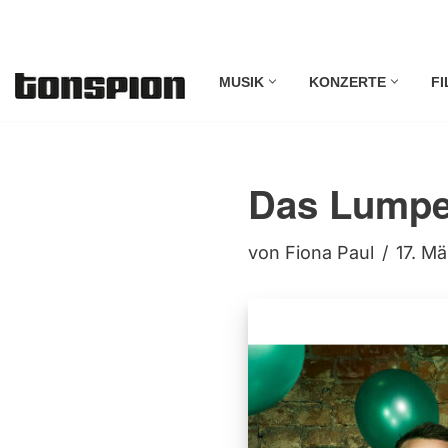
Zum
MUSIK
KONZERTE
FI
Inhalt
springen
Das Lumpe
von
Fiona Paul
17. M