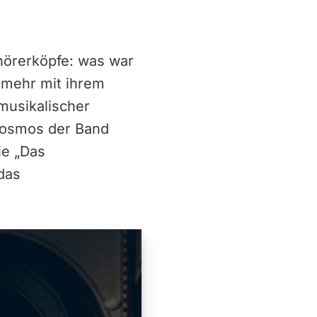
hörerköpfe: was war
 mehr mit ihrem
musikalischer
 Kosmos der Band
ie „Das
das