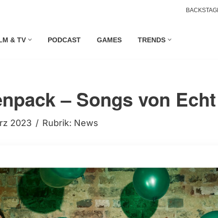
BACKSTAG
LM & TV
PODCAST
GAMES
TRENDS
npack – Songs von Echt 
ärz 2023
Rubrik:
News