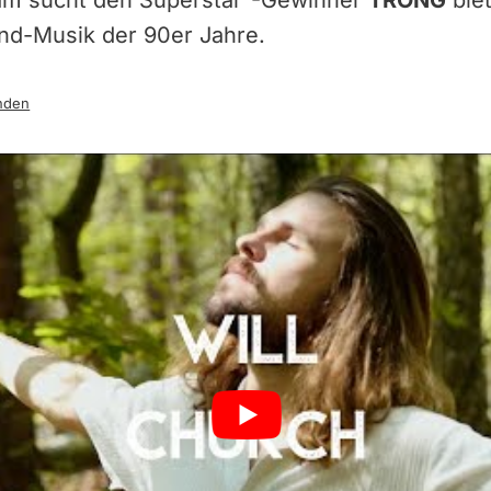
am sucht den Superstar“-Gewinner
TRONG
biet
nd-Musik der 90er Jahre.
nden