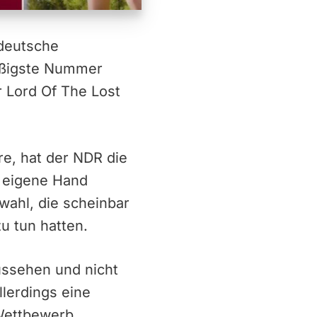
 deutsche
mäßigste Nummer
r Lord Of The Lost
e, hat der NDR die
e eigene Hand
ahl, die scheinbar
u tun hatten.
ussehen und nicht
lerdings eine
Wettbewerb