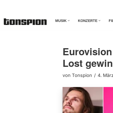
Zum
MUSIK
KONZERTE
FI
Inhalt
springen
Eurovision
Lost gewin
von
Tonspion
4. Mär