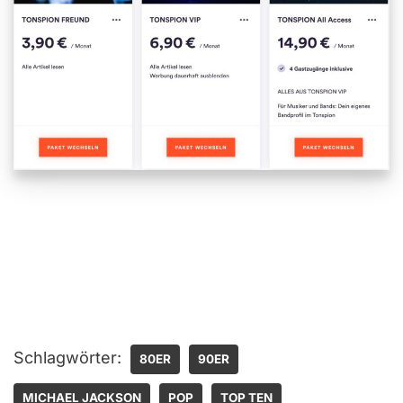
Schlagwörter:
80ER
90ER
MICHAEL JACKSON
POP
TOP TEN