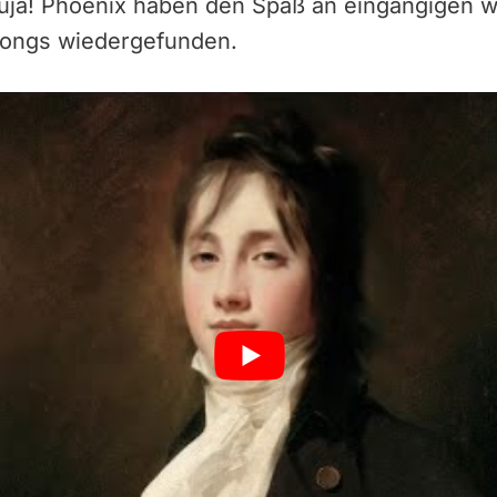
luja! Phoenix haben den Spaß an eingängigen w
ongs wiedergefunden.