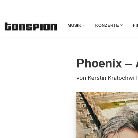
Zum
MUSIK
KONZERTE
FI
Inhalt
springen
Phoenix – 
von
Kerstin Kratochwill