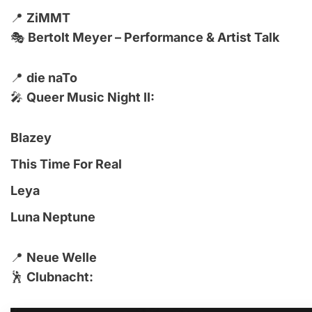
📍
ZiMMT
🎭
Bertolt Meyer – Performance & Artist Talk
📍
die naTo
🎤
Queer Music Night II:
Blazey
This Time For Real
Leya
Luna Neptune
📍
Neue Welle
🕺
Clubnacht: