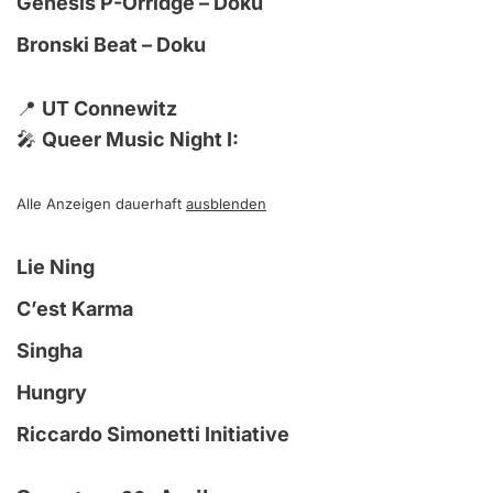
Genesis P-Orridge – Doku
Bronski Beat – Doku
📍
UT Connewitz
🎤
Queer Music Night I:
Alle Anzeigen dauerhaft
ausblenden
Lie Ning
C’est Karma
Singha
Hungry
Riccardo Simonetti Initiative