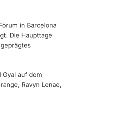
l Fòrum in Barcelona
igt. Die Haupttage
 geprägtes
d Gyal auf dem
Orange, Ravyn Lenae,