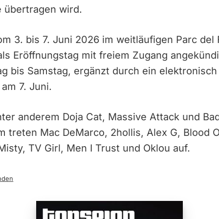
 übertragen wird.
vom 3. bis 7. Juni 2026 im weitläufigen Parc de
st als Eröffnungstag mit freiem Zugang angekünd
g bis Samstag, ergänzt durch ein elektronisch
am 7. Juni.
nter anderem Doja Cat, Massive Attack und Ba
treten Mac DeMarco, 2hollis, Alex G, Blood 
isty, TV Girl, Men I Trust und Oklou auf.
nden