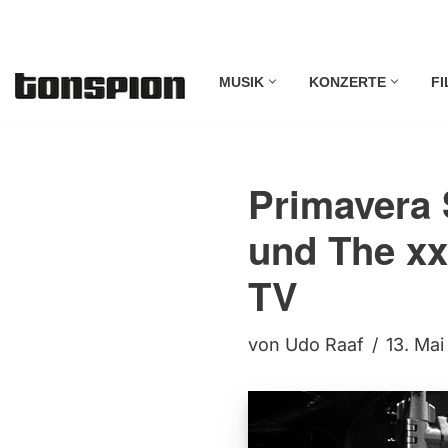
Zum
MUSIK
KONZERTE
FI
Inhalt
springen
Primavera 
und The xx
TV
von
Udo Raaf
13. Ma