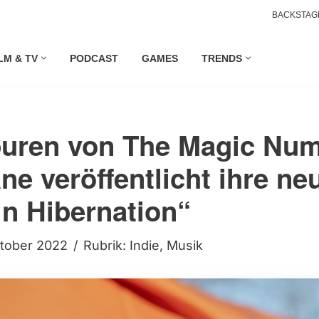
BACKSTAG
LM & TV
PODCAST
GAMES
TRENDS
puren von The Magic Num
ne veröffentlicht ihre ne
n Hibernation“
ktober 2022
Rubrik:
Indie
,
Musik