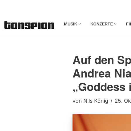
Zum
MUSIK
KONZERTE
FI
Inhalt
springen
Auf den S
Andrea Nia
„Goddess i
von
Nils König
25. O