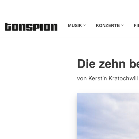
Zum
MUSIK
KONZERTE
FI
Inhalt
springen
Die zehn b
von
Kerstin Kratochwill