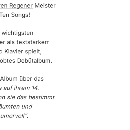
ven Regener
Meister
 Ten Songs!
r wichtigsten
r als textstarkem
Klavier spielt,
elobtes Debütalbum.
e Album über das
 auf ihrem 14.
nn sie das bestimmt
räumten und
humorvoll“
.