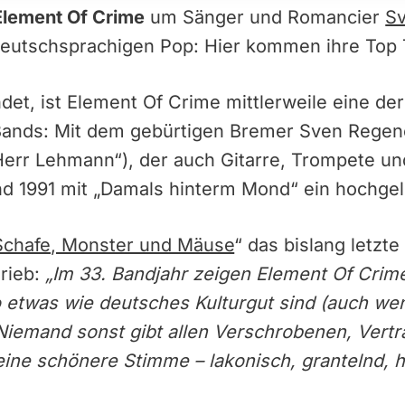
Element Of Crime
um Sänger und Romancier
S
deutschsprachigen Pop: Hier kommen ihre Top
ndet, ist Element Of Crime mittlerweile eine de
ands: Mit dem gebürtigen Bremer Sven Regene
err Lehmann“), der auch Gitarre, Trompete und 
and 1991 mit „Damals hinterm Mond“ ein hochg
Schafe, Monster und Mäuse
“ das bislang letzt
rieb:
„Im 33. Bandjahr zeigen Element Of Crime
 etwas wie deutsches Kulturgut sind (auch we
Niemand sonst gibt allen Verschrobenen, Vert
eine schönere Stimme – lakonisch, grantelnd, 