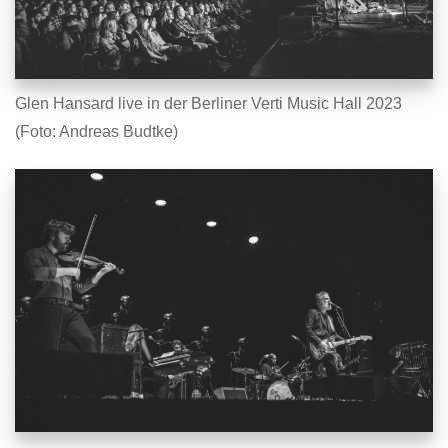
Glen Hansard live in der Berliner Verti Music Hall 2023
(Foto: Andreas Budtke)