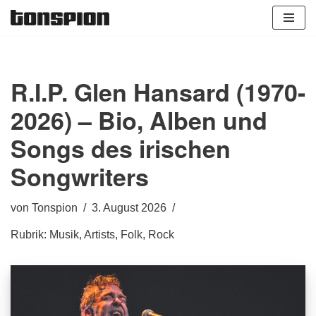
Zum
Inhalt
springen
R.I.P. Glen Hansard (1970-
2026) – Bio, Alben und
Songs des irischen
Songwriters
von
Tonspion
3. August 2026
Rubrik:
Musik
,
Artists
,
Folk
,
Rock