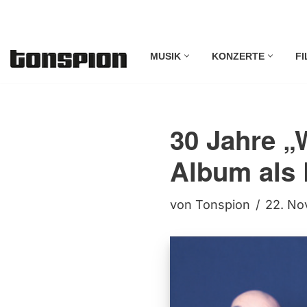
Zum
MUSIK
KONZERTE
FI
Inhalt
springen
30 Jahre „
Album als 
von
Tonspion
22. No