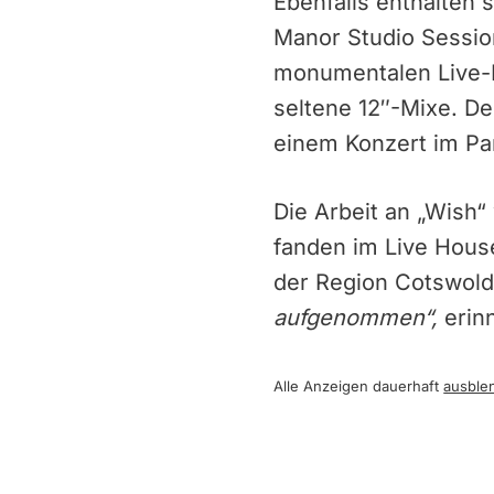
Ebenfalls enthalten 
Manor Studio Sessio
monumentalen Live-K
seltene 12″-Mixe. De
einem Konzert im Par
Die Arbeit an „Wish“
fanden im Live House
der Region Cotswol
aufgenommen“,
erin
Alle Anzeigen dauerhaft
ausble