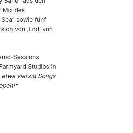
dy Band“ aus den
r Mix des
Sea“ sowie fünf
rsion von ‚End‘ von
 Demo-Sessions
 Farmyard Studios in
 etwa vierzig Songs
ppen!“