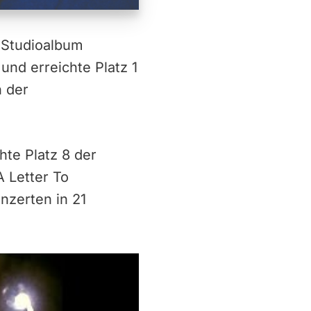
e Studioalbum
nd erreichte Platz 1
n der
hte Platz 8 der
A Letter To
nzerten in 21