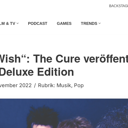
BACKSTAG
LM & TV
PODCAST
GAMES
TRENDS
Wish“: The Cure veröffen
Deluxe Edition
vember 2022
Rubrik:
Musik
,
Pop