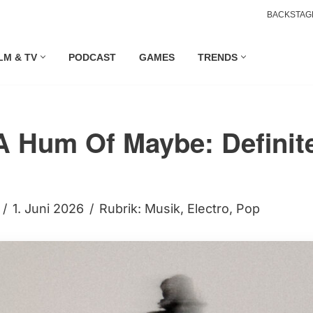
BACKSTAG
LM & TV
PODCAST
GAMES
TRENDS
A Hum Of Maybe: Definit
1. Juni 2026
Rubrik:
Musik
,
Electro
,
Pop