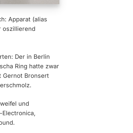
h: Apparat (alias
 oszillierend
en: Der in Berlin
scha Ring hatte zwar
t Gernot Bronsert
verschmolz.
weifel und
-Electronica,
ound.