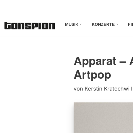
Zum
MUSIK
KONZERTE
FI
Inhalt
springen
Apparat – 
Artpop
von
Kerstin Kratochwill