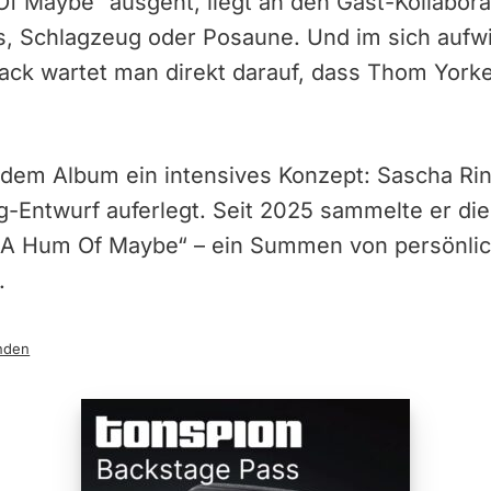
 Maybe“ ausgeht, liegt an den Gast-Kollaborat
ss, Schlagzeug oder Posaune. Und im sich aufw
ack wartet man direkt darauf, dass Thom Yorke 
dem Album ein intensives Konzept: Sascha Ring
-Entwurf auferlegt. Seit 2025 sammelte er di
 „A Hum Of Maybe“ – ein Summen von persönli
.
nden