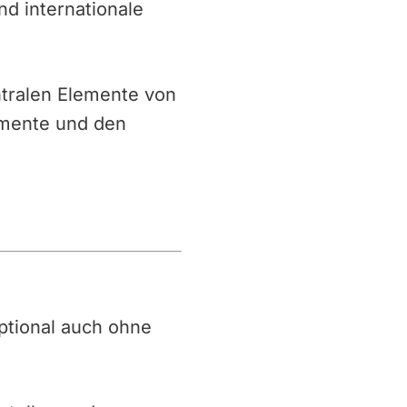
nd internationale
ntralen Elemente von
omente und den
 optional auch ohne