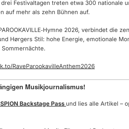
 drei Festivaltagen treten etwa 300 nationale u
n auf mehr als zehn Bühnen auf.
lle PAROOKAVILLE‑Hymne 2026, verbindet die ze
und Hørgers Stil: hohe Energie, emotionale M
ge Sommernächte.
.lnk.to/RaveParookavilleAnthem2026
ängigen Musikjournalismus!
SPION Backstage Pass
und lies alle Artikel –