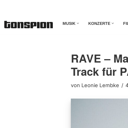
Zum
MUSIK
KONZERTE
FI
Inhalt
springen
RAVE – Mart
Track für
von
Leonie Lembke
4