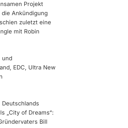
insamen Projekt
; die Ankündigung
chien zuletzt eine
ingle mit Robin
‑ und
land, EDC, Ultra New
n
 Deutschlands
ls „City of Dreams“:
Gründervaters Bill