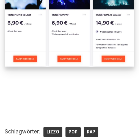
Schlagwörter:
LIZZO
POP
RAP