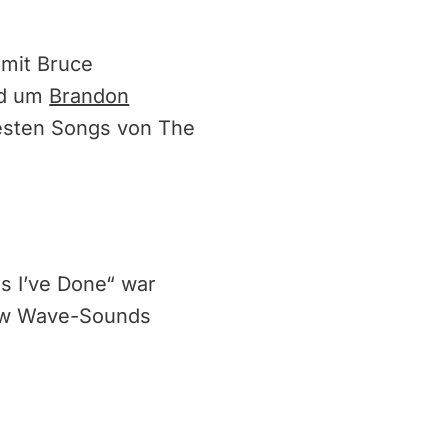
 mit Bruce
and um
Brandon
besten Songs von The
gs I’ve Done“ war
ew Wave-Sounds