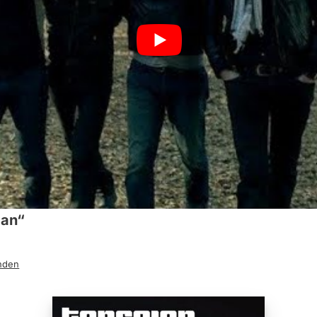
man“
nden