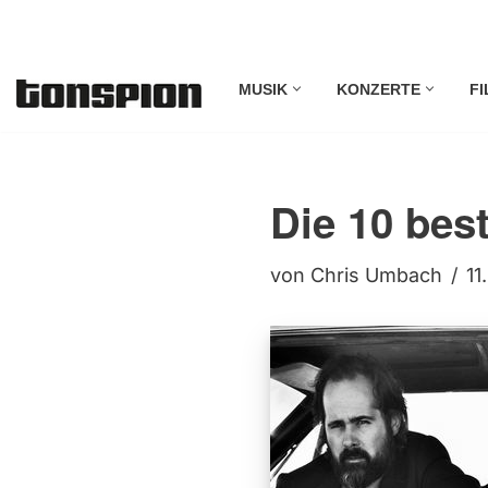
Zum
MUSIK
KONZERTE
FI
Inhalt
springen
Die 10 bes
von
Chris Umbach
11