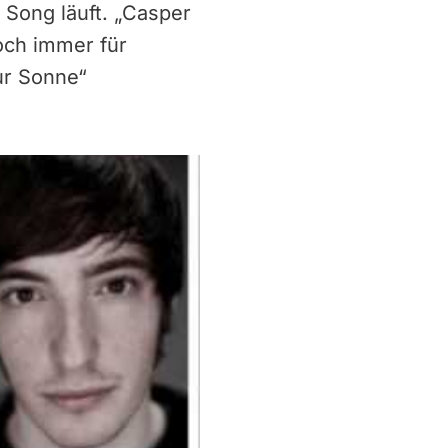
 Song läuft. „Casper
och immer für
ur Sonne“