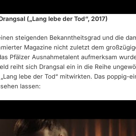
 Drangsal („Lang lebe der Tod“, 2017)
inen steigenden Bekanntheitsgrad und die da
ierter Magazine nicht zuletzt dem großzügig
f das Pfälzer Ausnahmetalent aufmerksam wurd
geld reiht sich Drangsal ein in die Reihe ungew
 „Lang lebe der Tod“ mitwirkten. Das poppig-e
 sehen lassen: