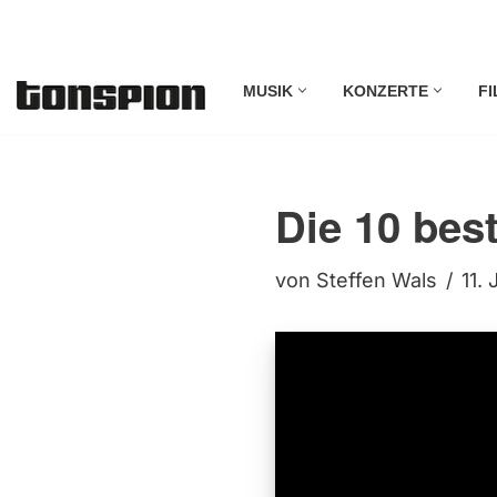
Zum
MUSIK
KONZERTE
FI
Inhalt
springen
Die 10 bes
von
Steffen Wals
11. 