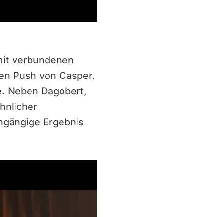
mit verbundenen
en Push von Casper,
e. Neben Dagobert,
öhnlicher
ingängige Ergebnis