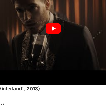
interland“, 2013)
nden