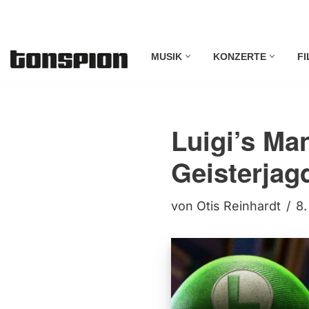
Zum
MUSIK
KONZERTE
FI
Inhalt
springen
Luigi’s Ma
Geisterjag
von
Otis Reinhardt
8