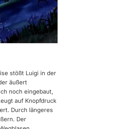
se stößt Luigi in der
der äußert
uch noch eingebaut,
zeugt auf Knopfdruck
iert. Durch längeres
ößern. Der
 Wegblasen