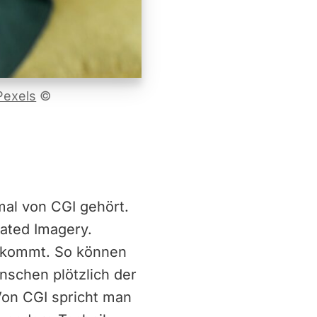
Pexels
©
mal von CGI gehört.
ated Imagery.
z kommt. So können
nschen plötzlich der
Von CGI spricht man