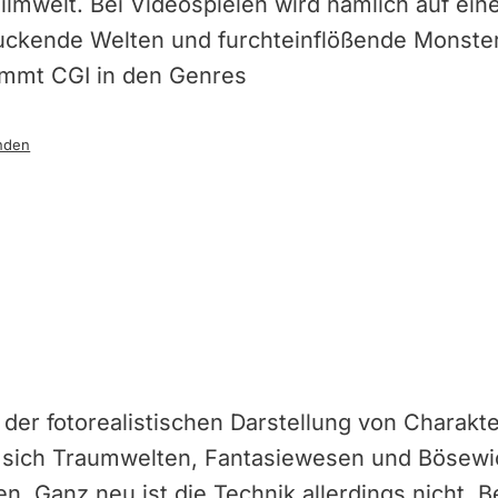
Filmwelt. Bei Videospielen wird nämlich auf ei
uckende Welten und furchteinflößende Monster
ommt CGI in den Genres
nden
e der fotorealistischen Darstellung von Charakt
 sich Traumwelten, Fantasiewesen und Bösewic
en. Ganz neu ist die Technik allerdings nicht. B