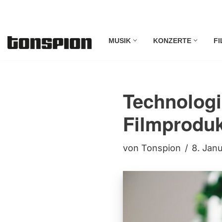
Zum
MUSIK
KONZERTE
FI
Inhalt
springen
Technologi
Filmproduk
von
Tonspion
8. Jan