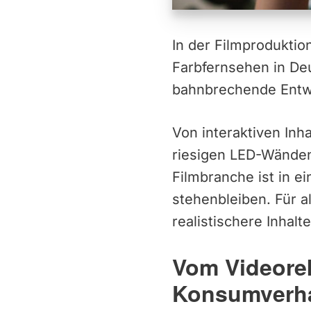
In der Filmproduktio
Farbfernsehen in De
bahnbrechende Entw
Von interaktiven Inh
riesigen LED-Wänden,
Filmbranche ist in e
stehenbleiben. Für a
realistischere Inhalte
Vom Videore
Konsumverha