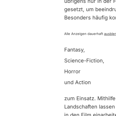
übrigens nur in der 
gesetzt, um beeindr
Besonders häufig k
Alle Anzeigen dauerhaft
ausble
Fantasy,
Science-Fiction,
Horror
und Action
zum Einsatz. Mithilf
Landschaften lassen
in den Film einarbeit