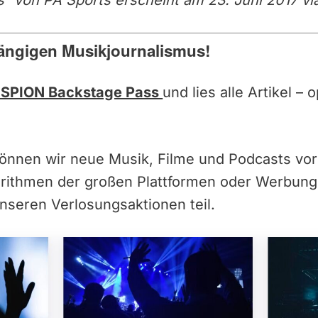
“ von PA Sports erscheint am 23. Juni 2017 via 
ängigen Musikjournalismus!
SPION Backstage Pass
und lies alle Artikel –
können wir neue Musik, Filme und Podcasts vor
orithmen der großen Plattformen oder Werbun
nseren Verlosungsaktionen teil.