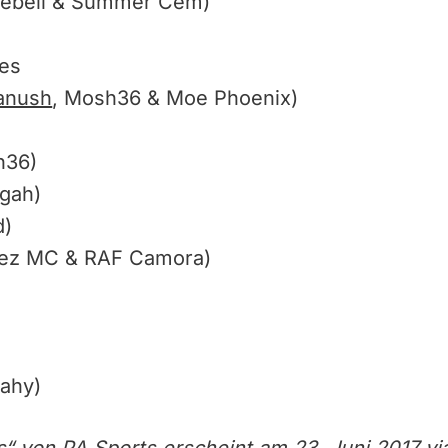
C Rebell & Summer Cem)
ies
anush
, Mosh36 & Moe Phoenix)
h36)
egah)
d)
Bonez MC & RAF Camora)
Jahy)