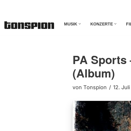
Zum
MUSIK
KONZERTE
FI
Inhalt
springen
PA Sports 
(Album)
von
Tonspion
12. Jul