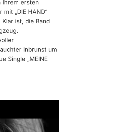
n ihrem ersten
er mit „DIE HAND“
Klar ist, die Band
agzeug.
oller
rauchter Inbrunst um
neue Single „MEINE