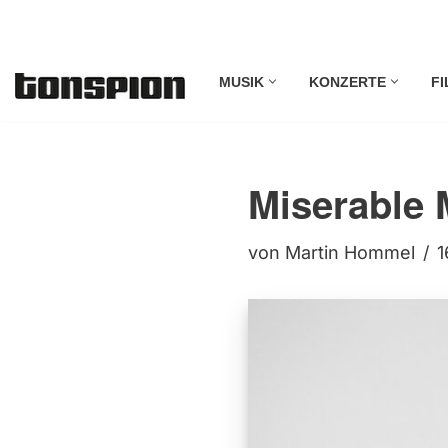
Zum
MUSIK
KONZERTE
FI
Inhalt
springen
Miserable 
von
Martin Hommel
1