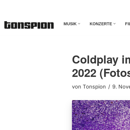
Zum
MUSIK
KONZERTE
FI
Inhalt
springen
Coldplay i
2022 (Fotos
von
Tonspion
9. Nov