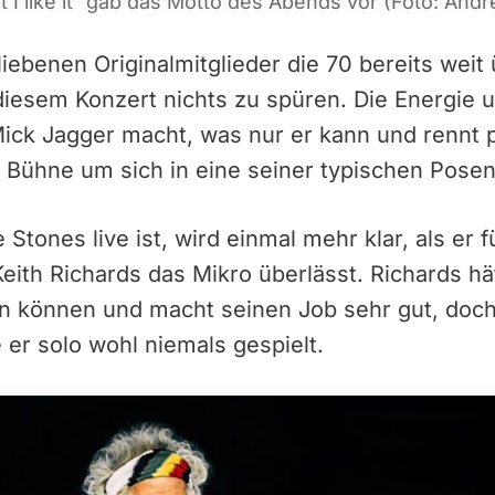
but I like it“ gab das Motto des Abends vor (Foto: And
iebenen Originalmitglieder die 70 bereits weit
diesem Konzert nichts zu spüren. Die Energie 
 Mick Jagger macht, was nur er kann und rennt
e Bühne um sich in eine seiner typischen Pose
e Stones live ist, wird einmal mehr klar, als er 
eith Richards das Mikro überlässt. Richards hä
n können und macht seinen Job sehr gut, doch
 er solo wohl niemals gespielt.