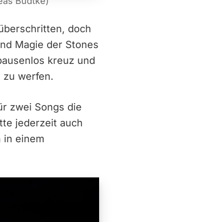
reas Budtke)
 überschritten, doch
und Magie der Stones
 pausenlos kreuz und
n zu werfen.
für zwei Songs die
tte jederzeit auch
 in einem