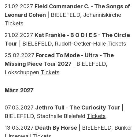
21.02.2027
Field Commander C. - The Songs of
Leonard Cohen
| BIELEFELD, Johanniskirche
Tickets
21.02.2027
Kat Frankie - B O D I E S - The Circle
Tour
| BIELEFELD, Rudolf-Oetker-Halle
Tickets
25.02.2027
Forced To Mode - Ultra - The
Missing Piece Tour 2027
| BIELEFELD,
Lokschuppen
Tickets
März 2027
07.03.2027
Jethro Tull - The Curiosity Tour
|
BIELEFELD, Stadthalle Bielefeld
Tickets
13.03.2027
Death By Horse
| BIELEFELD, Bunker
Ulmenwall
Tickets