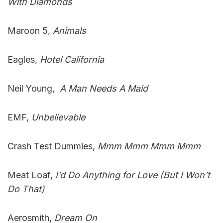
With Diamonds
Maroon 5,
Animals
Eagles,
Hotel California
Neil Young,
A Man Needs A Maid
EMF,
Unbelievable
Crash Test Dummies,
Mmm Mmm Mmm Mmm
Meat Loaf,
I’d Do Anything for Love (But I Won’t
Do That)
Aerosmith,
Dream On