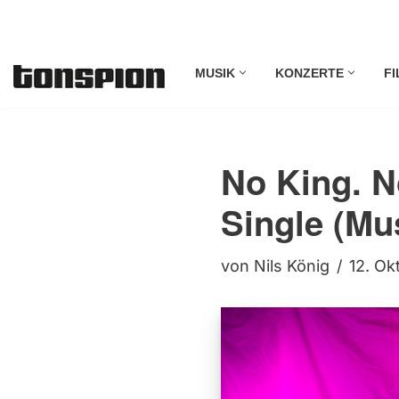
Zum
MUSIK
KONZERTE
FI
Inhalt
springen
No King. N
Single (Mu
von
Nils König
12. Ok