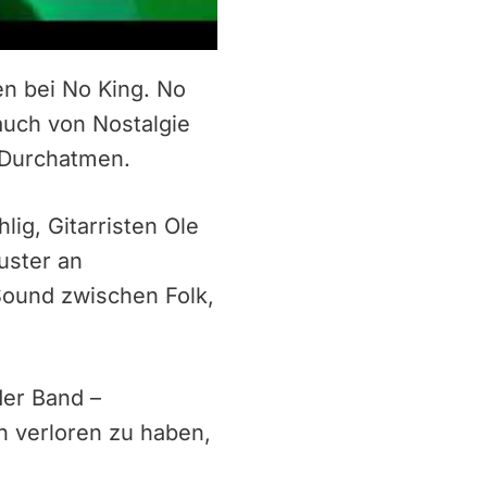
en bei No King. No
auch von Nostalgie
 Durchatmen.
ig, Gitarristen Ole
uster an
Sound zwischen Folk,
der Band –
on verloren zu haben,