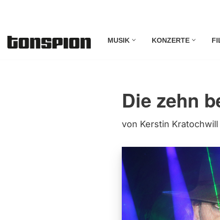
Zum
MUSIK
KONZERTE
FI
Inhalt
springen
Die zehn b
von
Kerstin Kratochwill