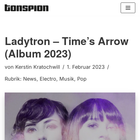
Zum
Inhalt
springen
Ladytron – Time’s Arrow
(Album 2023)
von
Kerstin Kratochwill
1. Februar 2023
Rubrik:
News
,
Electro
,
Musik
,
Pop