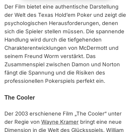
Der Film bietet eine authentische Darstellung
der Welt des Texas Hold’em Poker und zeigt die
psychologischen Herausforderungen, denen
sich die Spieler stellen müssen. Die spannende
Handlung wird durch die tiefgehenden
Charakterentwicklungen von McDermott und
seinem Freund Worm verstärkt. Das
Zusammenspiel zwischen Damon und Norton
fängt die Spannung und die Risiken des
professionellen Pokerspiels perfekt ein.
The Cooler
Der 2003 erschienene Film „The Cooler“ unter
der Regie von
Wayne Kramer
bringt eine neue
Dimension in die Welt des Glücksspiels. William