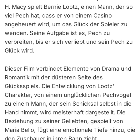
H. Macy spielt Bernie Lootz, einen Mann, der so
viel Pech hat, dass er von einem Casino
angeheuert wird, um das Glück der Spieler zu
wenden. Seine Aufgabe ist es, Pech zu
verbreiten, bis er sich verliebt und sein Pech zu
Glück wird.
Dieser Film verbindet Elemente von Drama und
Romantik mit der düsteren Seite des
Glücksspiels. Die Entwicklung von Lootz‘
Charakter, von einem unglücklichen Pechvogel
zu einem Mann, der sein Schicksal selbst in die
Hand nimmt, wird meisterhaft dargestellt. Die
Beziehung zu seiner Geliebten, gespielt von
Maria Bello, fügt eine emotionale Tiefe hinzu, die
den Zuschauer in ihren Bann zieht.