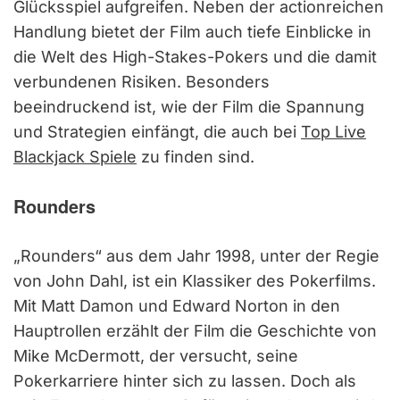
Glücksspiel aufgreifen. Neben der actionreichen
Handlung bietet der Film auch tiefe Einblicke in
die Welt des High-Stakes-Pokers und die damit
verbundenen Risiken. Besonders
beeindruckend ist, wie der Film die Spannung
und Strategien einfängt, die auch bei
Top Live
Blackjack Spiele
zu finden sind.
Rounders
„Rounders“ aus dem Jahr 1998, unter der Regie
von John Dahl, ist ein Klassiker des Pokerfilms.
Mit Matt Damon und Edward Norton in den
Hauptrollen erzählt der Film die Geschichte von
Mike McDermott, der versucht, seine
Pokerkarriere hinter sich zu lassen. Doch als