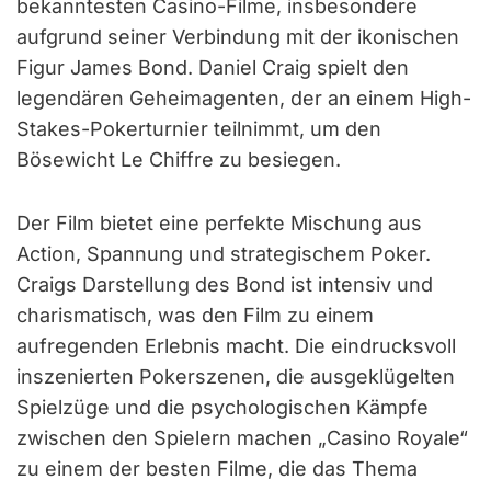
bekanntesten Casino-Filme, insbesondere
aufgrund seiner Verbindung mit der ikonischen
Figur James Bond. Daniel Craig spielt den
legendären Geheimagenten, der an einem High-
Stakes-Pokerturnier teilnimmt, um den
Bösewicht Le Chiffre zu besiegen.
Der Film bietet eine perfekte Mischung aus
Action, Spannung und strategischem Poker.
Craigs Darstellung des Bond ist intensiv und
charismatisch, was den Film zu einem
aufregenden Erlebnis macht. Die eindrucksvoll
inszenierten Pokerszenen, die ausgeklügelten
Spielzüge und die psychologischen Kämpfe
zwischen den Spielern machen „Casino Royale“
zu einem der besten Filme, die das Thema