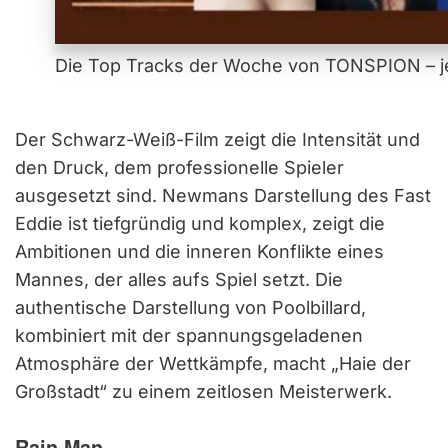
Die Top Tracks der Woche von TONSPION – je
Der Schwarz-Weiß-Film zeigt die Intensität und
den Druck, dem professionelle Spieler
ausgesetzt sind. Newmans Darstellung des Fast
Eddie ist tiefgründig und komplex, zeigt die
Ambitionen und die inneren Konflikte eines
Mannes, der alles aufs Spiel setzt. Die
authentische Darstellung von Poolbillard,
kombiniert mit der spannungsgeladenen
Atmosphäre der Wettkämpfe, macht „Haie der
Großstadt“ zu einem zeitlosen Meisterwerk.
Rain Man