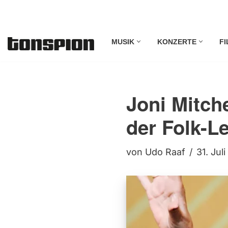
Zum
MUSIK
KONZERTE
FI
Inhalt
springen
Joni Mitch
der Folk-L
von
Udo Raaf
31. Jul