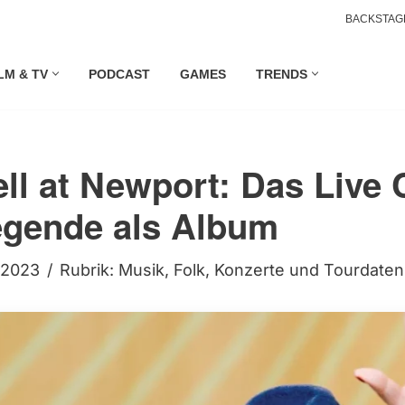
BACKSTAG
LM & TV
PODCAST
GAMES
TRENDS
ell at Newport: Das Liv
egende als Album
i 2023
Rubrik:
Musik
,
Folk
,
Konzerte und Tourdaten