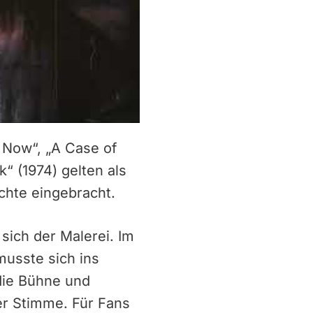
s Now“, „A Case of
“ (1974) gelten als
chte eingebracht.
sich der Malerei. Im
musste sich ins
die Bühne und
rer Stimme. Für Fans