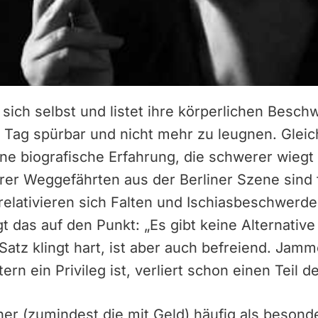
 sich selbst und listet ihre körperlichen Besch
 Tag spürbar und nicht mehr zu leugnen. Gleich
ine biografische Erfahrung, die schwerer wiegt
hrer Weggefährten aus der Berliner Szene sind 
elativieren sich Falten und Ischiasbeschwerden
gt das auf den Punkt: „Es gibt keine Alternativ
Satz klingt hart, ist aber auch befreiend. Jamm
ern ein Privileg ist, verliert schon einen Teil d
r (zumindest die mit Geld) häufig als besonde