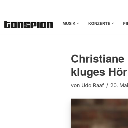
Zum
MUSIK
KONZERTE
FI
Inhalt
springen
Christiane
kluges Hör
von
Udo Raaf
20. Ma