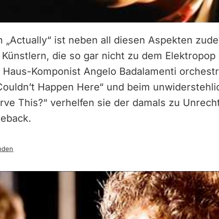
 „Actually“ ist neben all diesen Aspekten zud
Künstlern, die so gar nicht zu dem Elektropo
s Haus-Komponist Angelo Badalamenti orchestri
t Couldn’t Happen Here“ und beim unwiderstehl
rve This?“ verhelfen sie der damals zu Unrec
meback.
nden