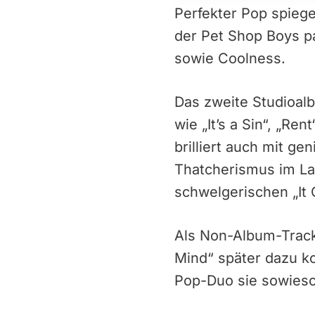
Perfekter Pop spiegel
der Pet Shop Boys pa
sowie Coolness.
Das zweite Studioalb
wie „It’s a Sin“, „Re
brilliert auch mit g
Thatcherismus im L
schwelgerischen „It 
Als Non-Album-Track
Mind“ später dazu kom
Pop-Duo sie sowieso