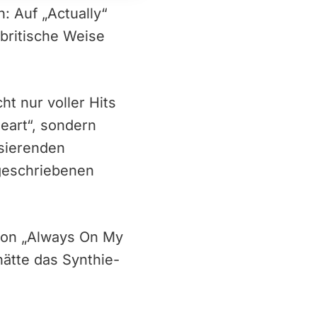
h: Auf „Actually“
 britische Weise
t nur voller Hits
Heart“, sondern
ssierenden
geschriebenen
sion „Always On My
hätte das Synthie-