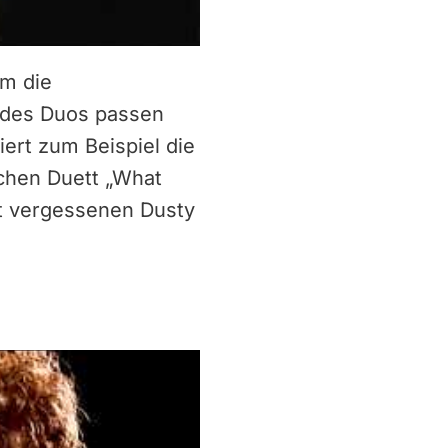
em die
p des Duos passen
ert zum Beispiel die
ichen Duett „What
ht vergessenen Dusty