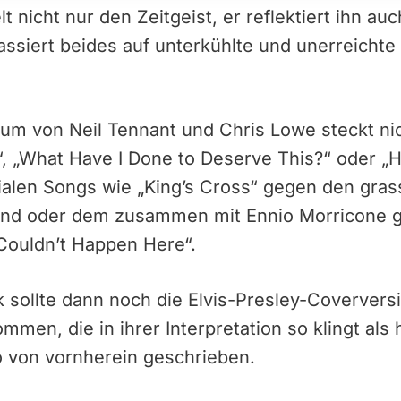
t nicht nur den Zeitgeist, er reflektiert ihn auc
ssiert beides auf unterkühlte und unerreichte
um von Neil Tennant und Chris Lowe steckt nich
nt“, „What Have I Done to Deserve This?“ oder „
enialen Songs wie „King’s Cross“ gegen den gra
and oder dem zusammen mit Ennio Morricone 
Couldn’t Happen Here“.
 sollte dann noch die Elvis-Presley-Coverver
men, die in ihrer Interpretation so klingt als 
 von vornherein geschrieben.