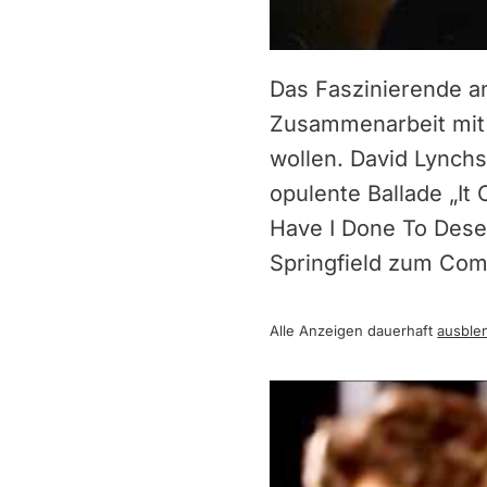
Das Faszinierende an
Zusammenarbeit mit 
wollen. David Lynch
opulente Ballade „I
Have I Done To Dese
Springfield zum Co
Alle Anzeigen dauerhaft
ausble