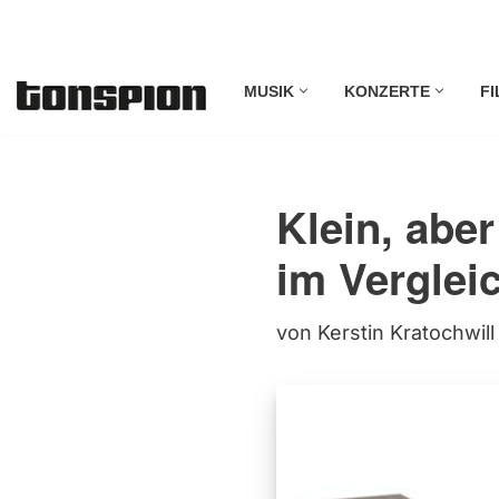
Zum
MUSIK
KONZERTE
FI
Inhalt
springen
Klein, abe
im Verglei
von
Kerstin Kratochwill