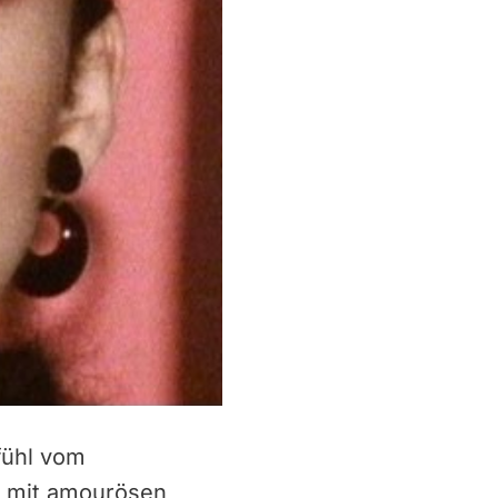
fühl vom
rs mit amourösen