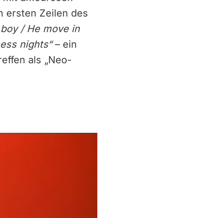
n ersten Zeilen des
r boy / He move in
ess nights“
– ein
effen als „Neo-