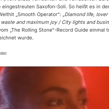
eingestreuten Saxofon-Soli. So heißt es in de
elthit „Smooth Operator“:
„Diamond life, love
waste and maximum joy / City lights and busin
om „The Rolling Stone“-Record Guide einmal tr
eichnet wurde.
nden