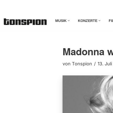
Zum
MUSIK
KONZERTE
FI
Inhalt
springen
Madonna we
von
Tonspion
13. Jul