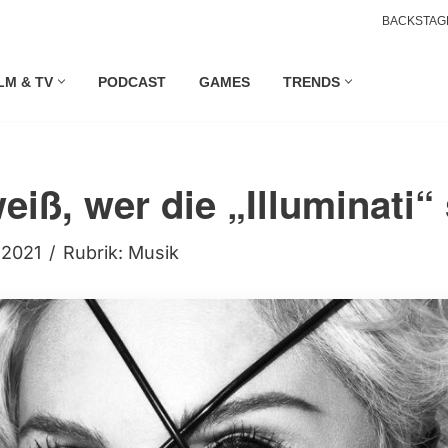
BACKSTAG
LM & TV
PODCAST
GAMES
TRENDS
iß, wer die „Illuminati“
i 2021
Rubrik:
Musik